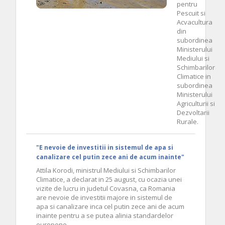
pentru
Pescuit si
Acvacultura
din
subordinea
Ministerului
Mediului si
Schimbarilor
Climatice in
subordinea
Ministerului
Agriculturii si
Dezvoltarii
Rurale.
"E nevoie de investitii in sistemul de apa si
canalizare cel putin zece ani de acum inainte"
Attila Korodi, ministrul Mediului si Schimbarilor
Climatice, a declarat in 25 august, cu ocazia unei
vizite de lucru in judetul Covasna, ca Romania
are nevoie de investitii majore in sistemul de
apa si canalizare inca cel putin zece ani de acum
inainte pentru a se putea alinia standardelor
europene.