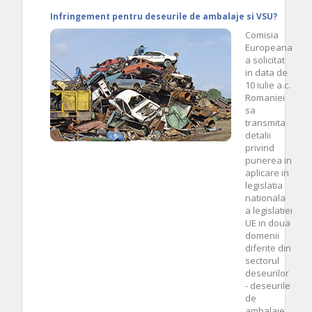
Infringement pentru deseurile de ambalaje si VSU?
Comisia
Europeana
a solicitat
in data de
10 iulie a.c.
Romaniei
sa
transmita
detalii
privind
punerea in
aplicare in
legislatia
nationala
a legislatiei
UE in doua
domenii
diferite din
sectorul
deseurilor
- deseurile
de
ambalaje