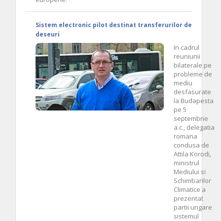
Sistem electronic pilot destinat transferurilor de
deseuri
In cadrul
reuniunii
bilaterale pe
probleme de
mediu
desfasurate
la Budapesta
pe 5
septembrie
a.c., delegatia
romana
condusa de
Attila Korodi,
ministrul
Mediului si
Schimbarilor
Climatice a
prezentat
partii ungare
sistemul