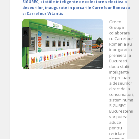
SIGUREC, statiile inteligente de colectare selectiva a
deseurilor, inaugurate in parcarile Carrefour Baneasa
si Carrefour Vitantis
Green
Group in
colaborare
cu Carrefour
Romania au
inaugurat in
premiera la
Bucuresti
doua statii
inteligente
de preluare
a deseurilor
direct de la
consumatori,
sistem numit
SIGUREC.
Bucurestenii
vor putea
aduce
pentru
reciclare
peste 10