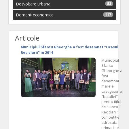
Dezvoltare urbana
53
Domenii economice
117
Articole
Municipiul Sfantu Gheorghe a fost desemnat "Orasul
Reciclarii" in 2014
Municipiul
Sfantu
Gheorghe a
fost
desemnat
marele
castigator al
"bataliei"
pentru titlul
de "Orasul
Reciclarii",
competitie
adresata
primariilor