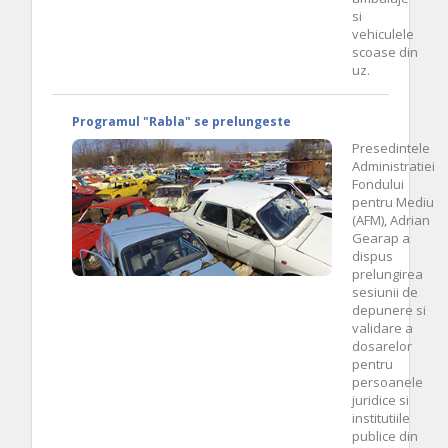
si
vehiculele
scoase din
uz.
Programul "Rabla" se prelungeste
Presedintele
Administratiei
Fondului
pentru Mediu
(AFM), Adrian
Gearap a
dispus
prelungirea
sesiunii de
depunere si
validare a
dosarelor
pentru
persoanele
juridice si
institutiile
publice din