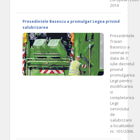
2014
Presedintele Basescu a promulgat Legea privind
salubrizarea
Presedintele
Traian
Basescu a
semnat in
data de 3
iulie decretul
privind
promulgarea
Legii pentru
modificarea
si
completarea
Legii
serviciului
de
salubrizare
a localitatilor
nr. 101/2006.