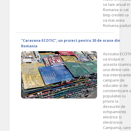
se taie anual in
Romania si cat
timp credeti ca
va mai avea
Romania paduri
"Caravana ECOTIC", un proiect pentru 30 de orase din
Romania
Asociatia ECOTI
va incepe in
aceasta toamn
una dintre cele
mai interesante
campanii de
educatie si de
constientizare 
populatiei cu
privire la
deseurile de
echipamente
electrice si
electronice.
Campania, care