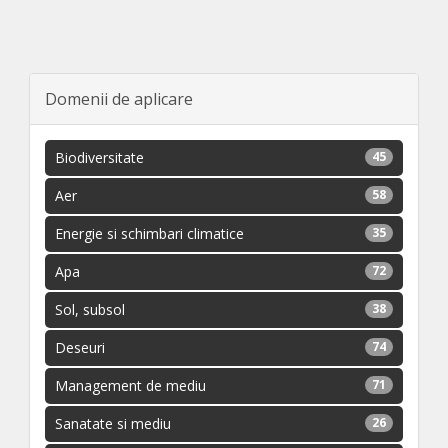
Domenii de aplicare
Biodiversitate
45
Aer
58
Energie si schimbari climatice
35
Apa
72
Sol, subsol
38
Deseuri
74
Management de mediu
71
Sanatate si mediu
26