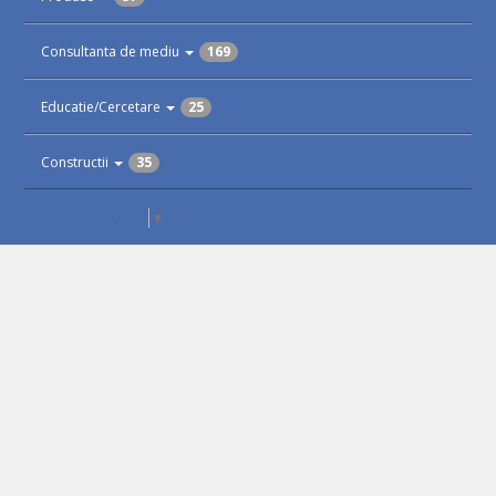
Consultanta de mediu
169
Educatie/Cercetare
25
Constructii
35
Select Language
▼