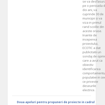
se va desfasur
pe o perioada 
doi ani, va
cuprinde 30 de
municipii si va
viza in primul
rand scolile din
aceste orase.
Inainte de
inceperea
proiectului,
ECOTIC a dat
publicitatii un
sondaj de opini
care a avut ca
obiectiv
identificarea
comportamentu
populatiei in ce
ce priveste
deseurile
electrice.
Doua apeluri pentru propuneri de proiecte in cadrul