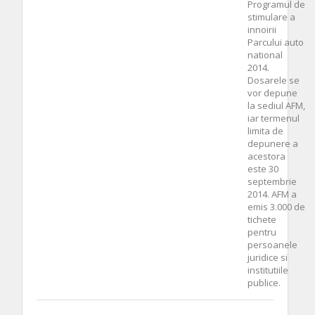
Programul de
stimulare a
innoirii
Parcului auto
national
2014.
Dosarele se
vor depune
la sediul AFM,
iar termenul
limita de
depunere a
acestora
este 30
septembrie
2014. AFM a
emis 3.000 de
tichete
pentru
persoanele
juridice si
institutiile
publice.