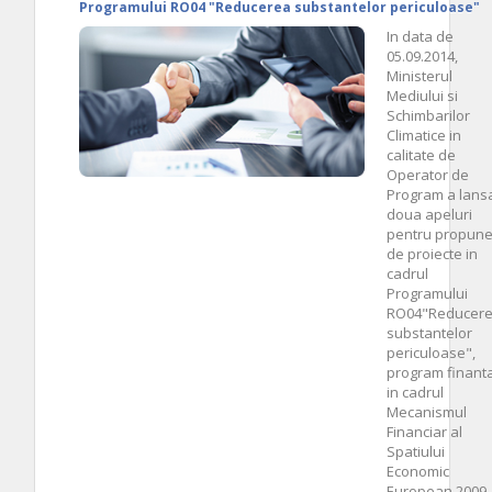
Programului RO04 "Reducerea substantelor periculoase"
In data de
05.09.2014,
Ministerul
Mediului si
Schimbarilor
Climatice in
calitate de
Operator de
Program a lans
doua apeluri
pentru propune
de proiecte in
cadrul
Programului
RO04"Reducer
substantelor
periculoase",
program finant
in cadrul
Mecanismul
Financiar al
Spatiului
Economic
European 2009 