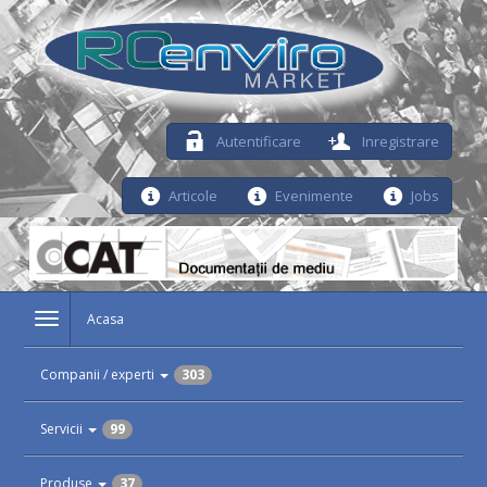
Autentificare
Inregistrare
Articole
Evenimente
Jobs
Acasa
Companii / experti
303
Servicii
99
Produse
37