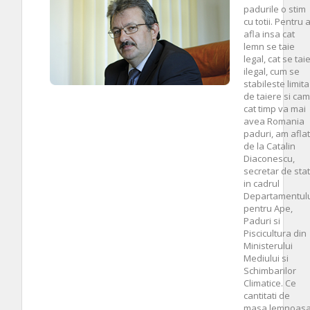
padurile o stim
cu totii. Pentru 
afla insa cat
lemn se taie
legal, cat se tai
ilegal, cum se
stabileste limita
de taiere si cam
cat timp va mai
avea Romania
paduri, am aflat
de la Catalin
Diaconescu,
secretar de stat
in cadrul
Departamentulu
pentru Ape,
Paduri si
Piscicultura din
Ministerului
Mediului si
Schimbarilor
Climatice. Ce
cantitati de
masa lemnoas