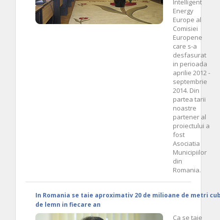
Intelligent
Energy
Europe al
Comisiei
Europene
care s-a
desfasurat
in perioada
aprilie 2012 -
septembrie
2014. Din
partea tarii
noastre
partener al
proiectului a
fost
Asociatia
Municipiilor
din
Romania.
In Romania se taie aproximativ 20 de milioane de metri cub
de lemn in fiecare an
Ca se taie